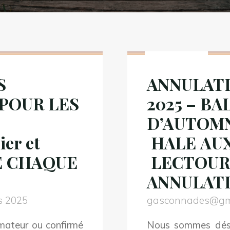
Non classé
S
ANNULATI
POUR LES
2025 – BA
D’AUTOM
er et
HALE AUX
E CHAQUE
LECTOURE 
ANNULAT
s 2025
gasconnades@gm
mateur ou confirmé
Nous sommes déso