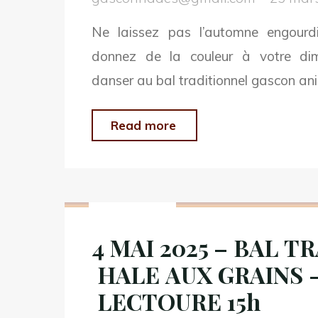
LANGUE
Ne laissez pas l’automne engourdi
GASCONNE!
donnez de la couleur à votre di
A
danser au bal traditionnel gascon an
18H
/
"19
Read more
1ier
OCTOBRE
et
2025
3ieme
Non classé
–
MERCREDI
BAL TRAD
DE
4 MAI 2025 – BAL T
D’AUTOMNE –
CHAQUE
HALE AUX GRAINS 
HALE AUX GRAINS –
MOIS"
LECTOURE
LECTOURE 15h
15h"