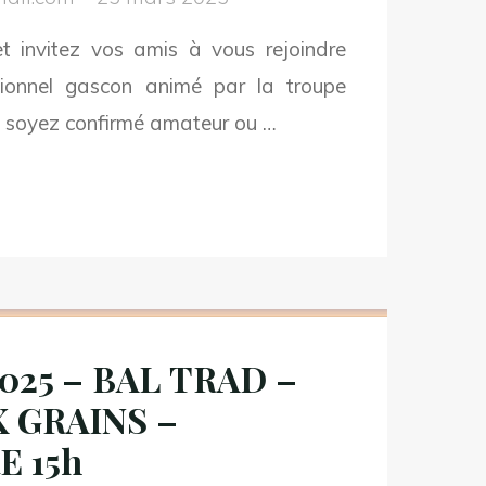
 invitez vos amis à vous rejoindre
tionnel gascon animé par la troupe
NULATION"
soyez confirmé amateur ou …
PTEMBRE
5
L TRAD
025 – BAL TRAD –
UTOMNE –
 GRAINS –
LLE
ISPORTS –
 15h
CTOURE