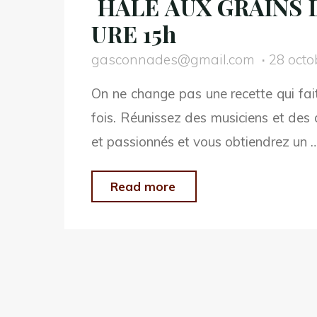
HALE AUX GRAINS 
URE 15h
gasconnades@gmail.com
28 octo
On ne change pas une recette qui fa
fois. Réunissez des musiciens et de
et passionnés et vous obtiendrez un 
"17
Read more
NOVEMBRE
2024
–
BAL TRAD ––
HALE AUX GRAINS DE