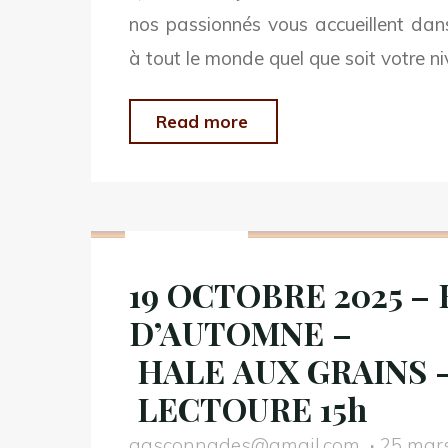
nos passionnés vous accueillent dans
à tout le monde quel que soit votre n
"RENTRÉE
Read more
2025
–
Non classé
NOS
NOUVELLES
19 OCTOBRE 2025 –
DATES
D’AUTOMNE –
POUR
LES
HALE AUX GRAINS 
COURS
LECTOURE 15h
DE
gasconnades@gmail.com
25 mar