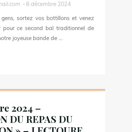
ail.com
6 décembre 2024
"
gens, sortez vos bottillons et venez
r pour ce second bal traditionnel de
notre joyeuse bande de …
RS
5
 TRAD –
re 2024 –
E AUX GRAINS –
N DU REPAS DU
CTOURE
"
ON » – LECTOURE