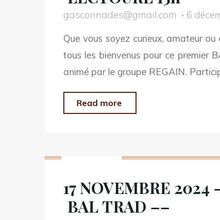
gasconnades@gmail.com
6 déce
Que vous soyez curieux, amateur ou 
tous les bienvenus pour ce premie
animé par le groupe REGAIN. Partici
"9
Read more
FEVRIER
2025
Non classé
–
BAL TRAD –
17 NOVEMBRE 2024 
HALE AUX GRAINS –
BAL TRAD ––
LECTOURE
15h"