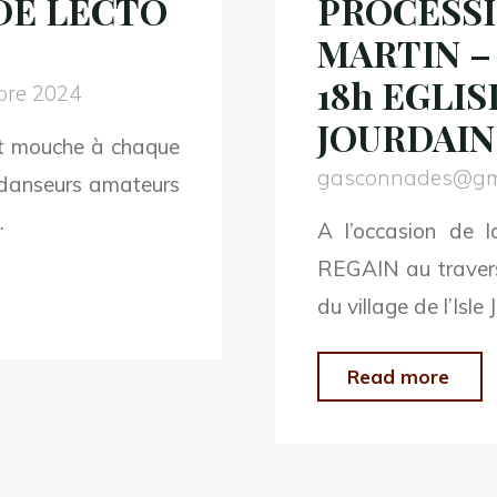
DE LECTO
PROCESSI
RE
DU
MARTIN – 
« T
18h EGLIS
bre 2024
–
JOURDAIN
it mouche à chaque
LE
gasconnades@gm
s danseurs amateurs
18h
…
A l’occasion de l
REGAIN au travers
du village de l’Isle 
"8
Read more
Nov
202
 LECTOURE
–