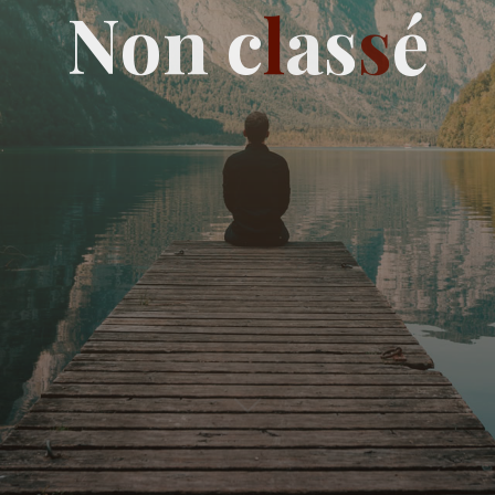
N
o
n
c
l
a
s
s
é