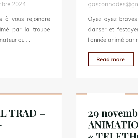
mbre 2024
gasconnades@gm
15h
s à vous rejoindre
Oyez oyez braves 
nimé par la troupe
danser et festoye
mateur ou …
l’année animé par 
"30
Read more
MA
202
Non classé
–
BAL
AL TRAD –
29 novemb
HAL
–
ANIMATIO
LE
15h
« TELETH