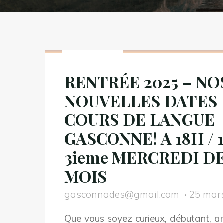
Non classé
RENTRÉE 2025 – NO
NOUVELLES DATES 
COURS DE LANGUE
GASCONNE! A 18H / 1i
3ieme MERCREDI D
MOIS
gasconnades@gmail.com
25 mar
Que vous soyez curieux, débutant, a