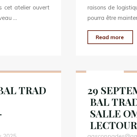
 cet atelier ouvert
raisons de logist
iveau …
pourra être mainten
"A
Read more
//
30
Non classé
NO
202
 BAL TRAD
29 SEPTE
–
BAL TRAD
BA
D’A
–
SALLE OM
HAL
LECTOURE
LE
s 2025
gasconnades@gm