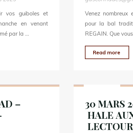
15h
r vos guiboles et
Venez nombreux et
//
manche en venant
pour la bal tradi
AN
imé par la …
REGAIN. Que vous 
"29
Read more
SE
202
Non classé
–
BA
RAD –
30 MARS 2
D’A
–
HALE AUX
SA
OMN
LECTOURE
LE