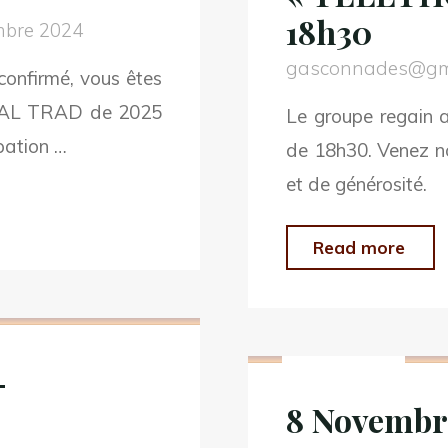
18h30
mbre 2024
gasconnades@gm
confirmé, vous êtes
r BAL TRAD de 2025
Le groupe regain a
pation …
de 18h30. Venez 
et de générosité.
"29
Read more
nov
202
Non classé
–
–
AN
8 Novembr
DU