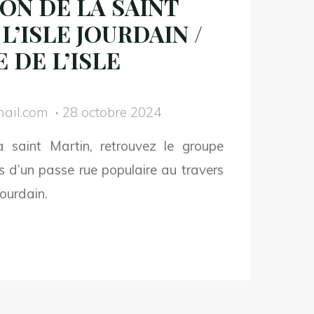
ON DE LA SAINT
PAS
L’ISLE JOURDAIN /
ELETHON »
E DE L’ISLE
CTOURE
ail.com
28 octobre 2024
30"
a saint Martin, retrouvez le groupe
 d’un passe rue populaire au travers
Jourdain.
embre
4