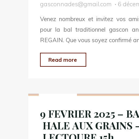
gasconnades@gmail.com
6 déce
Venez nombreux et invitez vos ami
pour la bal traditionnel gascon a
REGAIN. Que vous soyez confirmé a
"4
Read more
MAI
2025
Non classé
–
BAL TRAD –
9 FEVRIER 2025 – B
HALE AUX GRAINS –
HALE AUX GRAINS 
LECTOURE
15h"
LECTOURE 15h