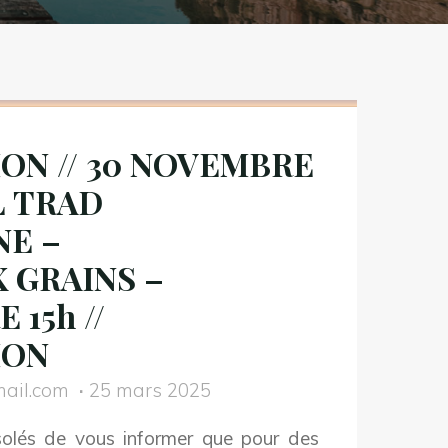
ON // 30 NOVEMBRE
L TRAD
NE –
 GRAINS –
15h //
ION
ail.com
25 mars 2025
lés de vous informer que pour des