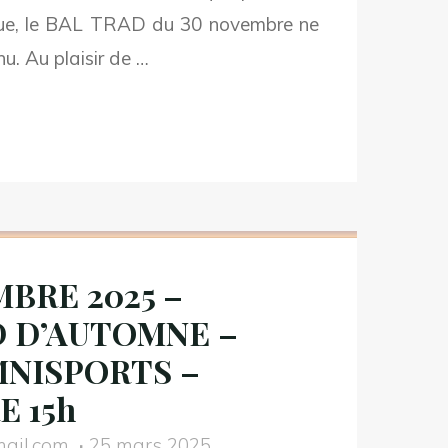
ique, le BAL TRAD du 30 novembre ne
u. Au plaisir de …
NNULATION
VEMBRE
5
MBRE 2025 –
 D’AUTOMNE –
L TRAD
UTOMNE –
NISPORTS –
E AUX GRAINS –
 15h
CTOURE
ail.com
25 mars 2025