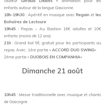
l’auteur
Géraud Delbès
+ animation pour les
enfants autour de la langue Gasconne.
18h-19h30
: Apéritif en musique avec
Regain
et
les
Bohaïres de Lectoure
19h45
: Repas – Au Bastion 16€ adultes et 10€
enfants (moins de 12 ans)
21h
: Grand bal 5€, gratuit pour les participants au
repas. Avec : 1ére partie «
ACCORD DUO SWING
«
2éme partie «
DUOBOIS EN COMPANHIA
«
Dimanche 21 août
10h45
: Messe traditionnelle avec musique et chants
de Gascogne