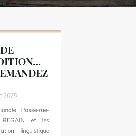
 DE
EDITION…
. DEMANDEZ
et 2025
onale Passe-rue-
c REGAIN et les
on linguistique