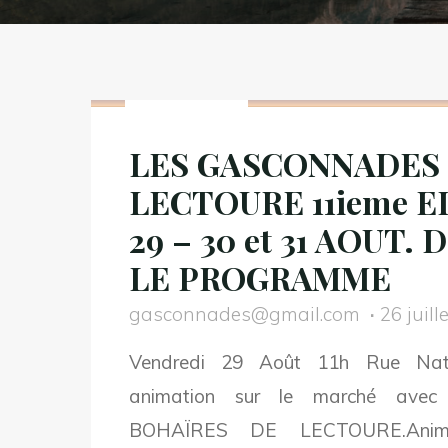
Non classé
LES GASCONNADES
LECTOURE 11ieme 
29 – 30 et 31 AOUT
LE PROGRAMME
gasconnades@gmail.com
26 juill
Vendredi 29 Août 11h Rue Nati
animation sur le marché ave
BOHAÏRES DE LECTOURE.Animati