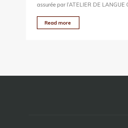
assurée par l’ATELIER DE LANGUE
"LES
Read more
GASCONNADES
DE
LECTOURE
11ieme
EDITION…
29
–
30
et
31