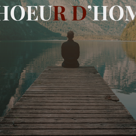
H
O
E
U
R
D
’
H
O