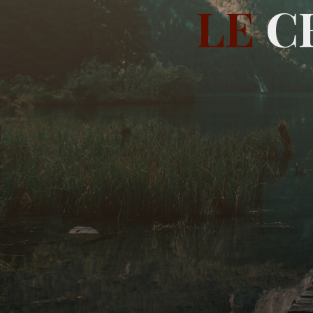
L
E
C