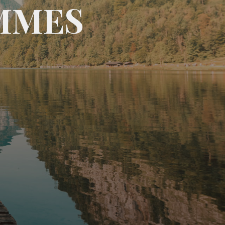
M
M
E
S