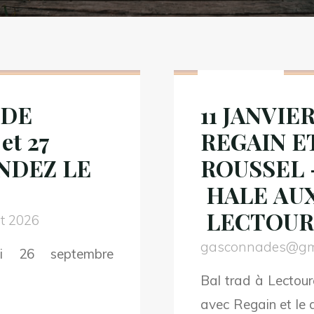
Non classé
 DE
11 JANVIE
et 27
REGAIN E
NDEZ LE
ROUSSEL 
HALE AUX
LECTOURE
et 2026
gasconnades@gm
i 26 septembre
Bal trad à Lectou
avec Regain et le 