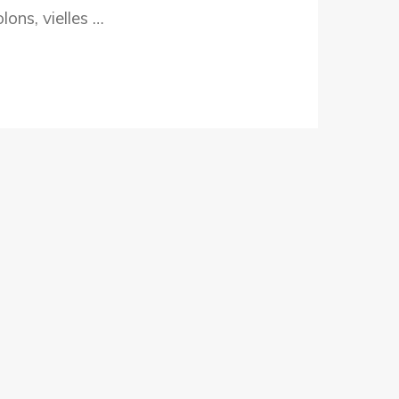
lons, vielles …
VIER
6
L
AD
GAIN
O
FON
USSEL