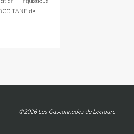
on linguistique
–
 OCCITANE de …
HAL
LE
15h
©2026 Les Gasconnades de Lectoure