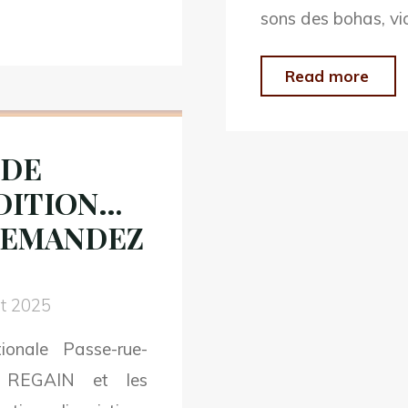
sons des bohas, vio
"11
Read more
JAN
202
 DE
–
EDITION…
BA
. DEMANDEZ
TR
RE
ET
et 2025
DU
onale Passe-rue-
SA
c REGAIN et les
RO