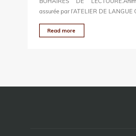
BOHAÏRES DE LECTOURE.Animati
PROGRAMME"
assurée par l’ATELIER DE LANGUE
"LES
Read more
GASCONNADES
DE
LECTOURE
11ieme
EDITION…
29
–
30
et
31