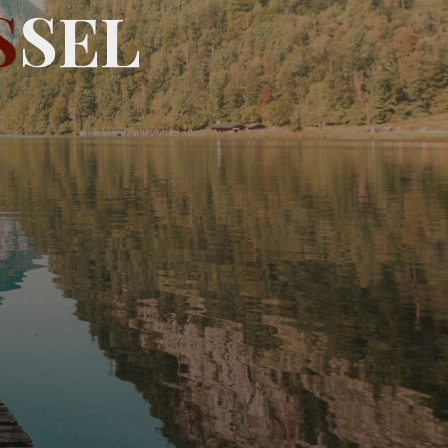
S
S
E
L