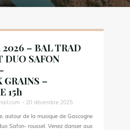
R 2026 – BAL TRAD
T DUO SAFON
–
 GRAINS –
 15h
ail.com
20 décembre 2025
re, autour de la musique de Gascogne
duo Safon- roussel. Venez danser aux