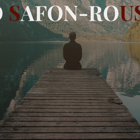
O
S
A
F
O
N
-
R
O
U