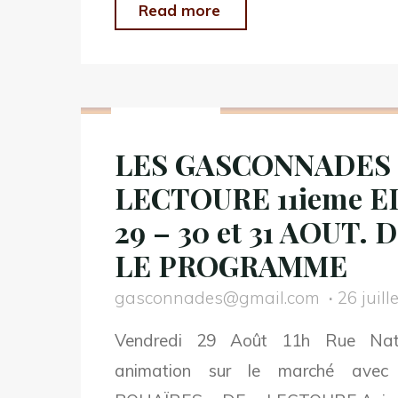
"LES
Read more
GASCONNADES
DE
Non classé
LECTOURE
–
LES GASCONNADES
25
LECTOURE 11ieme 
–
26
29 – 30 et 31 AOUT
et
LE PROGRAMME
27
gasconnades@gmail.com
26 juill
SEPTEMBRE.
Vendredi 29 Août 11h Rue Nati
DEMANDEZ
animation sur le marché ave
LE