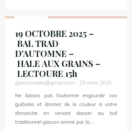
//
30
Non classé
NOVEMBRE
2025
19 OCTOBRE 2025 –
–
BAL TRAD
BAL TRAD
D’AUTOMNE –
D’AUTOMNE –
HALE AUX GRAINS –
HALE AUX GRAINS –
LECTOURE 15h
LECTOURE
15h
gasconnades@gmail.com
25 mars 2025
//
Ne laissez pas l’automne engourdir vos
ANNULATION"
guiboles et donnez de la couleur à votre
dimanche en venant danser au bal
traditionnel gascon animé par la …